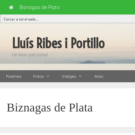
Biznagas de Plata
Vés
al
Lluís Ribes i Portillo
contingut
Un bloc personal
Poemes
Fotos
Viatges
Arxiu
Biznagas de Plata