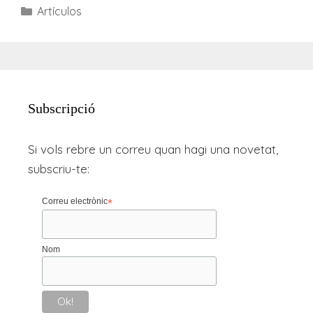
Categories
Artículos
Subscripció
Si vols rebre un correu quan hagi una novetat,
subscriu-te:
Correu electrònic
*
Nom