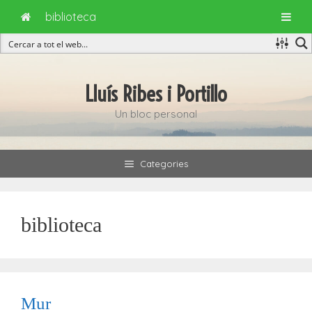
biblioteca
Vés
al
Lluís Ribes i Portillo
contingut
Un bloc personal
Categories
biblioteca
Mur