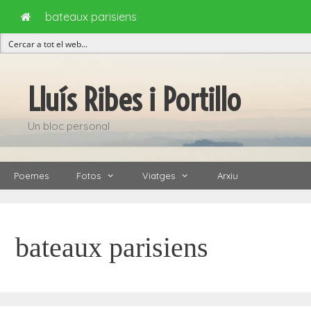
bateaux parisiens
Vés
al
Lluís Ribes i Portillo
contingut
Un bloc personal
Poemes
Fotos
Viatges
Arxiu
bateaux parisiens