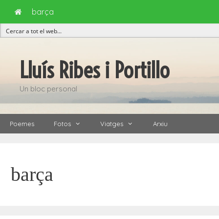
barça
Vés
al
Lluís Ribes i Portillo
contingut
Un bloc personal
Poemes
Fotos
Viatges
Arxiu
barça