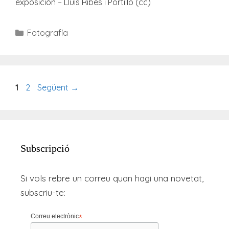
exposición – Lluís Ribes i Portillo (cc)
Categories
Fotografía
Pàgina
Pàgina
1
2
Següent
→
Subscripció
Si vols rebre un correu quan hagi una novetat,
subscriu-te:
Correu electrònic
*