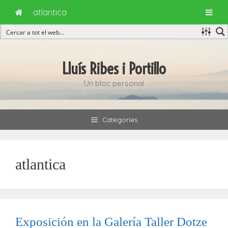
atlantica
Vés
al
Lluís Ribes i Portillo
contingut
Un bloc personal
Categories
atlantica
Exposición en la Galería Taller Dotze