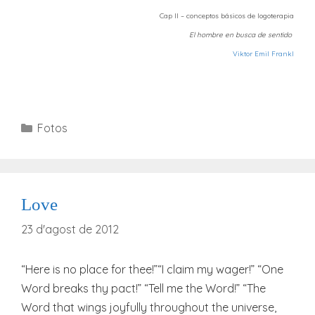
Cap II – conceptos básicos de logoterapia
El hombre en busca de sentido
Viktor Emil Frankl
Categories
Fotos
Love
23 d'agost de 2012
“Here is no place for thee!”“I claim my wager!” “One
Word breaks thy pact!” “Tell me the Word!” “The
Word that wings joyfully throughout the universe,