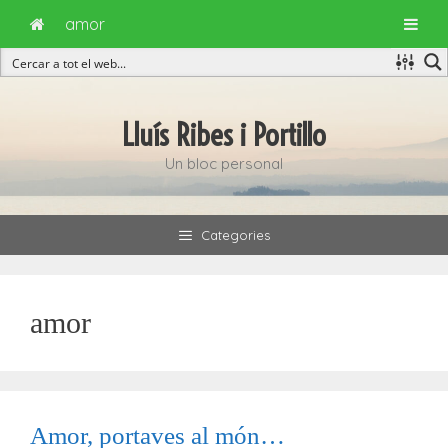
amor
Vés
al
Lluís Ribes i Portillo
contingut
Un bloc personal
Categories
amor
Amor, portaves al món…