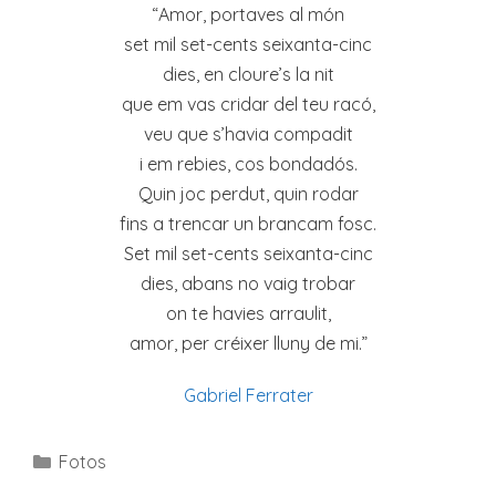
“Amor, portaves al món
set mil set-cents seixanta-cinc
dies, en cloure’s la nit
que em vas cridar del teu racó,
veu que s’havia compadit
i em rebies, cos bondadós.
Quin joc perdut, quin rodar
fins a trencar un brancam fosc.
Set mil set-cents seixanta-cinc
dies, abans no vaig trobar
on te havies arraulit,
amor, per créixer lluny de mi.”
Gabriel Ferrater
Categories
Fotos