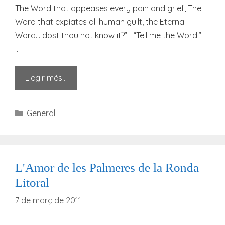
The Word that appeases every pain and grief, The
Word that expiates all human guilt, the Eternal
Word… dost thou not know it?” “Tell me the Word!”
…
Llegir més…
Categories
General
L'Amor de les Palmeres de la Ronda
Litoral
7 de març de 2011