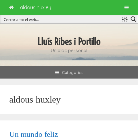
aldous huxley
Vés
al
Lluís Ribes i Portillo
contingut
Un bloc personal
Categories
aldous huxley
Un mundo feliz