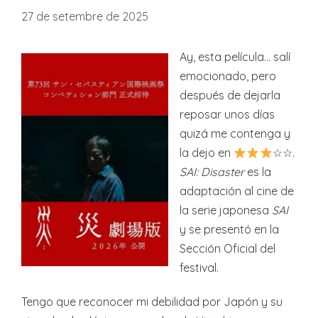
27 de setembre de 2025
Ay, esta película… salí
emocionado, pero
después de dejarla
reposar unos días
quizá me contenga y
la dejo en
☆☆.
SAI: Disaster
es la
adaptación al cine de
la serie japonesa
SAI
y se presentó en la
Sección Oficial del
festival.
Tengo que reconocer mi debilidad por Japón y su