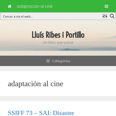
adaptación al cine
Vés
al
Lluís Ribes i Portillo
contingut
Un bloc personal
Categories
adaptación al cine
SSIFF 73 – SAI: Disaster