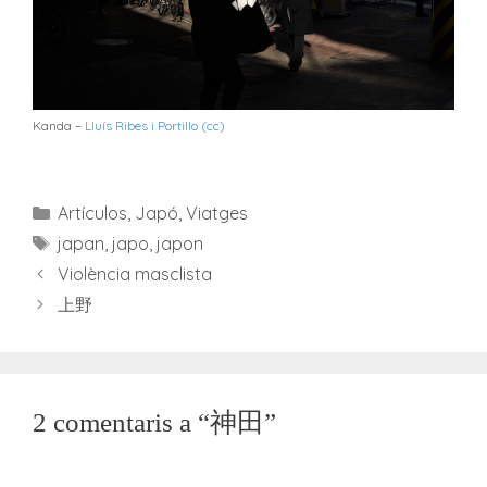
Kanda –
Lluís Ribes i Portillo (cc)
Categories
Artículos
,
Japó
,
Viatges
Etiquetes
japan
,
japo
,
japon
Violència masclista
上野
2 comentaris a “神田”