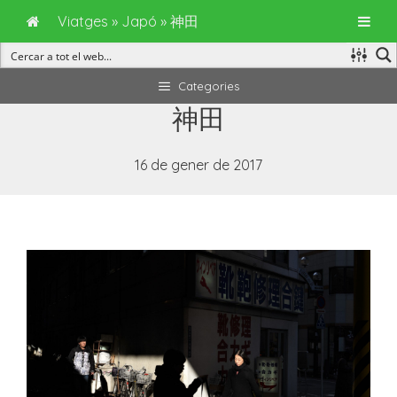
Viatges
»
Japó
»
神田
Vés
Categories
al
神田
contingut
16 de gener de 2017