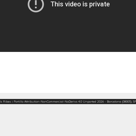
ís Ribes i Portillo
Attribution-NonCommercial-NoDerivs 4.0 Unported
2026 - Barcelona (08005), S