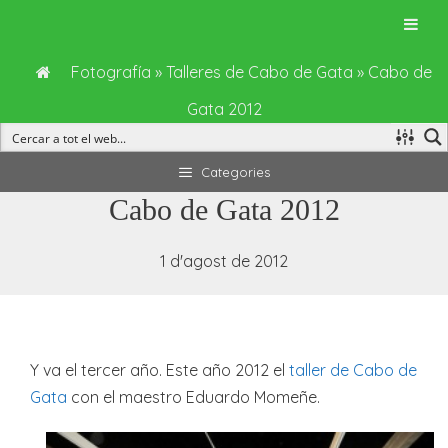
Fotografía
»
Talleres de Cabo de Gata
»
Cabo de
Gata 2012
Vés
Categories
al
Cabo de Gata 2012
contingut
1 d'agost de 2012
Y va el tercer año. Este año 2012 el
taller de Cabo de
Gata
con el maestro Eduardo Momeñe.