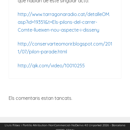
que hablan de este singular acto:
http://www.tarragonaradio.cat/detalleOM.
asp?id=19351&t=Els-pilons-del-carrer-
Comte-llueixen-nou-aspecte-i-disseny
http://conservarteomorir.blogspot.com/201
1/07/pilon-parade.html
http://qik.com/video/10010255
Els comentaris estan tancats.
Lluís Ribes i Portillo
Attribution-NonCommercial-NoDerivs 4.0 Unported
2026 - Barcelona