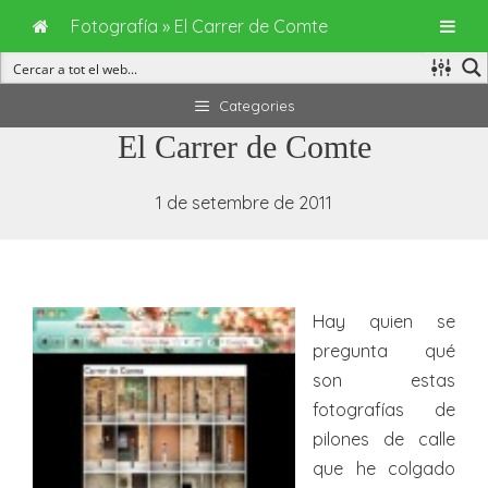
Fotografía
»
El Carrer de Comte
Vés
Categories
al
El Carrer de Comte
contingut
1 de setembre de 2011
Hay quien se
pregunta qué
son estas
fotografías de
pilones de calle
que he colgado