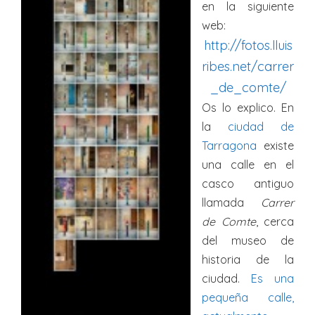
en la siguiente
web:
http://fotos.lluis
ribes.net/carrer
_de_comte/
Os lo explico. En
la
ciudad de
Tarragona
existe
una calle en el
casco antiguo
llamada
Carrer
de Comte
, cerca
del museo de
historia de la
ciudad.
Es una
pequeña calle,