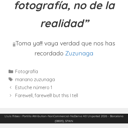
fotografía, no de la
realidad”
¡¡¡Toma ya!!! vaya verdad que nos has
recordado
Zuzunaga
Categories
Fotografía
Etiquetes
mariano zuzunaga
Estuche número 1
Farewell, farewell! but this I tell
Lluís Ribes i Portillo
Attribution-NonCommercial-NoDerivs 4.0 Unported
2026 - Barcelona
(08005), SPAIN