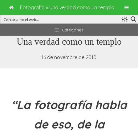
Fotografía
»
Una verdad como un templo
Vés
Categories
al
Una verdad como un templo
contingut
16 de novembre de 2010
“La fotografía habla
de eso, de la