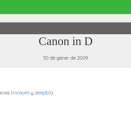
Canon in D
30 de gener de 2009
acias
trompeti
y
deepbit
):