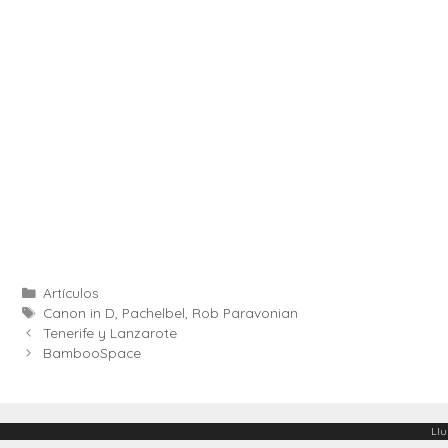
Categories
Artículos
Etiquetes
Canon in D
,
Pachelbel
,
Rob Paravonian
Tenerife y Lanzarote
BambooSpace
Llu