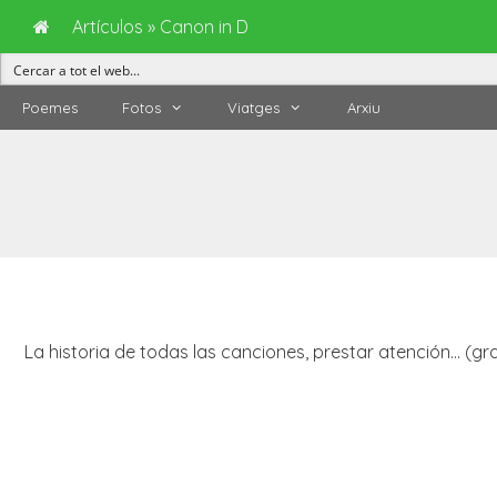
Artículos
»
Canon in D
Vés
Poemes
Fotos
Viatges
Arxiu
al
contingut
La historia de todas las canciones, prestar atención… (gr