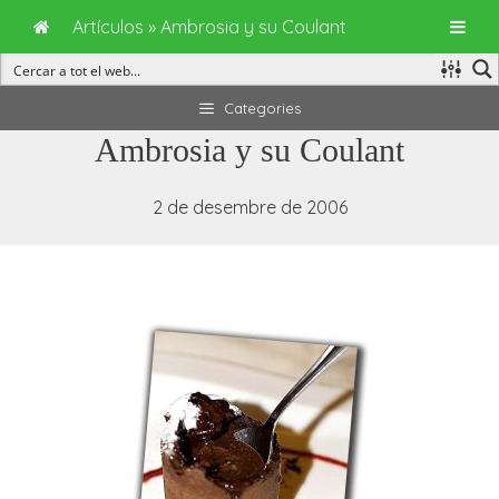
Artículos
»
Ambrosia y su Coulant
Vés
Categories
al
Ambrosia y su Coulant
contingut
2 de desembre de 2006