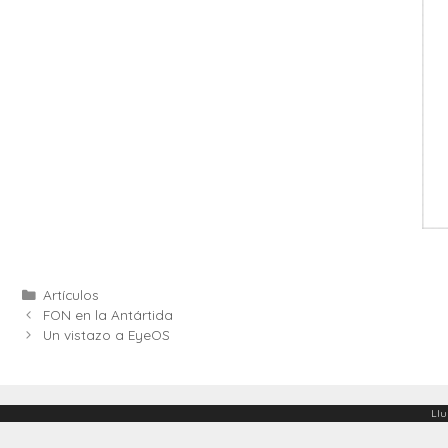
Categories
Artículos
FON en la Antártida
Un vistazo a EyeOS
Llu