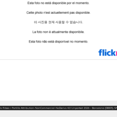
ís Ribes i Portillo
Attribution-NonCommercial-NoDerivs 4.0 Unported
2026 - Barcelona (08005), S