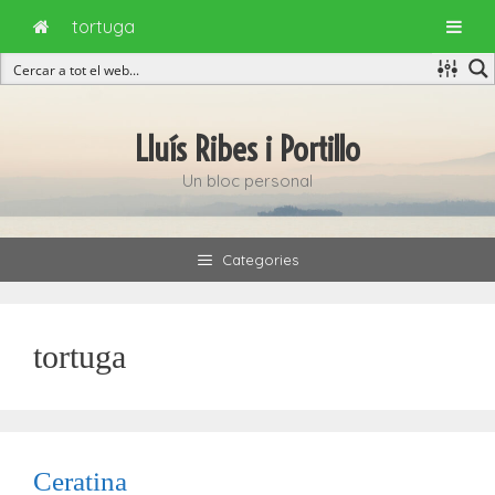
tortuga
Vés
al
Lluís Ribes i Portillo
contingut
Un bloc personal
Categories
tortuga
Ceratina