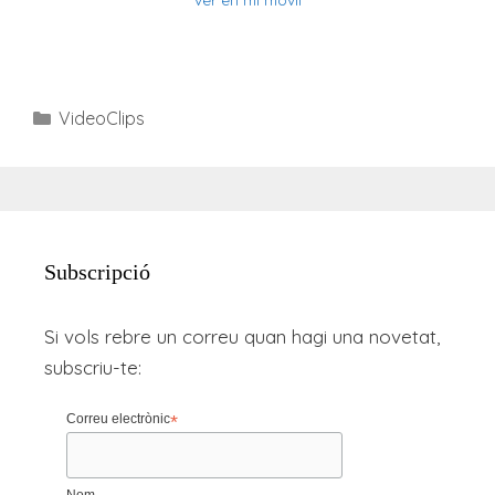
Categories
VideoClips
Subscripció
Si vols rebre un correu quan hagi una novetat,
subscriu-te:
Correu electrònic
*
Nom