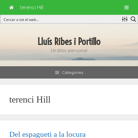
terenci Hill
Vés
al
Lluís Ribes i Portillo
contingut
Un bloc personal
Categories
terenci Hill
Del espagueti a la locura