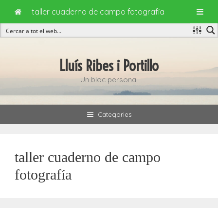
taller cuaderno de campo fotografía
Vés
al
Lluís Ribes i Portillo
contingut
Un bloc personal
Categories
taller cuaderno de campo
fotografía