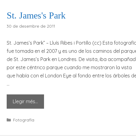
St. James's Park
30 de desembre de 2011
St. James’s Park” – Lluís Ribes i Portillo (cc) Esta fotografí
fue tomada en el 2007 y es uno de los caminos del parqu
de St. James’s Park en Londres. De visita, iba acompaña
por este céntrico parque cuando me mostraron la vista
que había con el London Eye al fondo entre los árboles de
…
Llegir més…
Categories
Fotografía