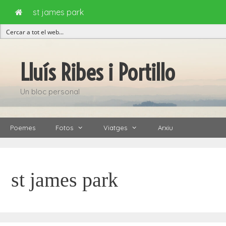
st james park
Vés
al
Lluís Ribes i Portillo
contingut
Un bloc personal
Poemes
Fotos
Viatges
Arxiu
st james park