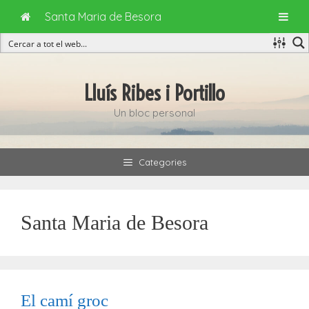
Santa Maria de Besora
Vés
al
Lluís Ribes i Portillo
contingut
Un bloc personal
Categories
Santa Maria de Besora
El camí groc