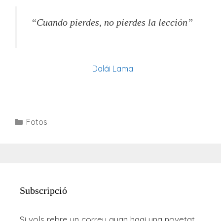
“Cuando pierdes, no pierdes la lección”
Dalái Lama
Categories
Fotos
Subscripció
Si vols rebre un correu quan hagi una novetat,