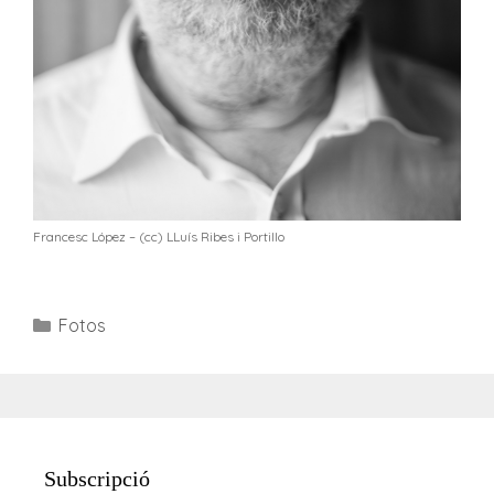
Francesc López – (cc) LLuís Ribes i Portillo
Categories
Fotos
Subscripció