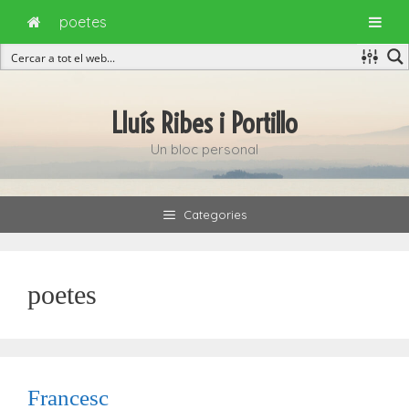
poetes
Vés
al
Lluís Ribes i Portillo
contingut
Un bloc personal
Categories
poetes
Francesc