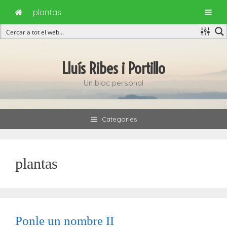
plantas
Vés
al
Lluís Ribes i Portillo
contingut
Un bloc personal
Categories
plantas
Ponle un nombre II