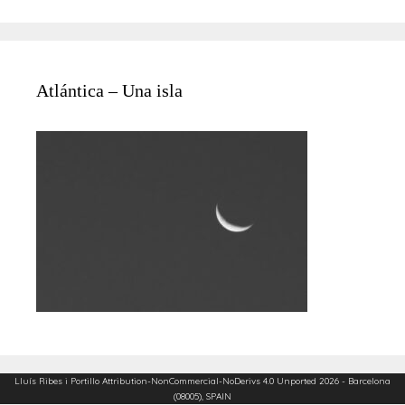
Atlántica – Una isla
Lluís Ribes i Portillo
Attribution-NonCommercial-NoDerivs 4.0 Unported
2026 - Barcelona
(08005), SPAIN