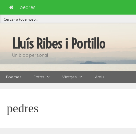
pedres
Vés
al
Lluís Ribes i Portillo
contingut
Un bloc personal
Poemes
Fotos
Viatges
Arxiu
pedres