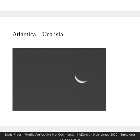
Atlántica – Una isla
Lluís Ribes i Portillo
Attribution-NonCommercial-NoDerivs 4.0 Unported
2026 - Barcelona
(08005), SPAIN