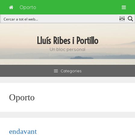
Oporto
Vés
al
Lluís Ribes i Portillo
contingut
Un bloc personal
Categories
Oporto
endavant