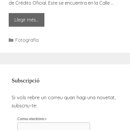
de Crédito Oficial. Este se encuentra en la Calle …
Llegir més…
Categories
Fotografía
Subscripció
Si vols rebre un correu quan hagi una novetat,
subscriu-te:
Correu electrònic
*