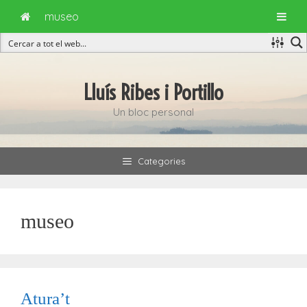
museo
Vés
al
Lluís Ribes i Portillo
contingut
Un bloc personal
Categories
museo
Atura’t