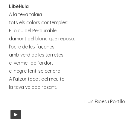
Libèl·lula
A la teva talaia
tots els colors contemples:
El blau del Perdurable
damunt del blanc que reposa,
l’ocre de les façanes
amb verd de les torretes,
el vermell de l’ardor,
el negre fent-se cendra.
A l’atzur tacat del meu toll
la teva volada rasant.
Lluís Ribes i Portillo