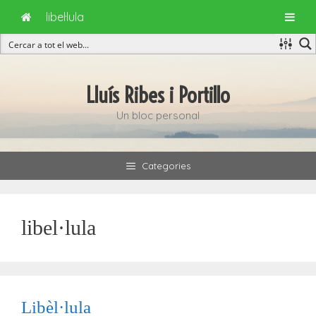
libel·lula
Vés
al
Lluís Ribes i Portillo
contingut
Un bloc personal
Categories
libel·lula
Libèl·lula