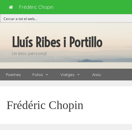
Frédéric Chopin
Vés
al
Lluís Ribes i Portillo
contingut
Un bloc personal
Poemes
Fotos
Viatges
Arxiu
Frédéric Chopin