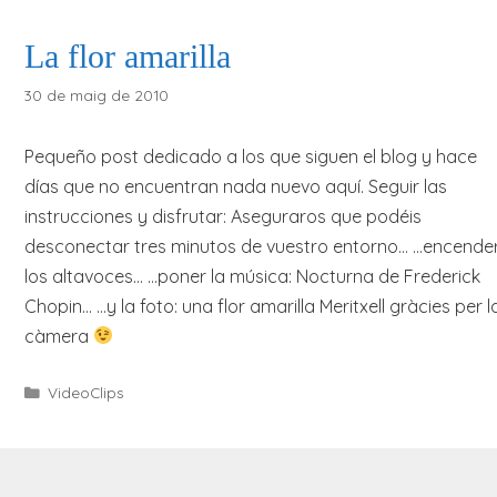
La flor amarilla
30 de maig de 2010
Pequeño post dedicado a los que siguen el blog y hace
días que no encuentran nada nuevo aquí. Seguir las
instrucciones y disfrutar: Aseguraros que podéis
desconectar tres minutos de vuestro entorno… …encende
los altavoces… …poner la música: Nocturna de Frederick
Chopin… …y la foto: una flor amarilla Meritxell gràcies per l
càmera
Categories
VideoClips