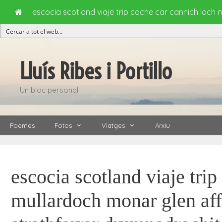
escocia scotland viaje trip coche car cannich loch
Vés
al
Lluís Ribes i Portillo
contingut
Un bloc personal
Poemes
Fotos
Viatges
Arxiu
escocia scotland viaje tri
mullardoch monar glen aff