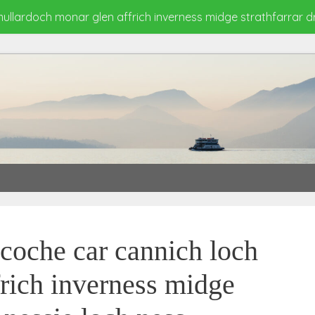
 mullardoch monar glen affrich inverness midge strathfarrar 
p coche car cannich loch
rich inverness midge