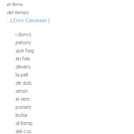
el fems
del temps
… (
Enric Casasses
)
i doncs
petons
que faig
en fals
devers
la pell
de dolç
amor,
el vent
ponent
bufar
al llamp
del cos