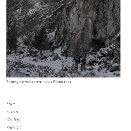
Estany de Vallserra – Lluís Ribes (cc)
…
i sec
a frec
de foc,
remoc