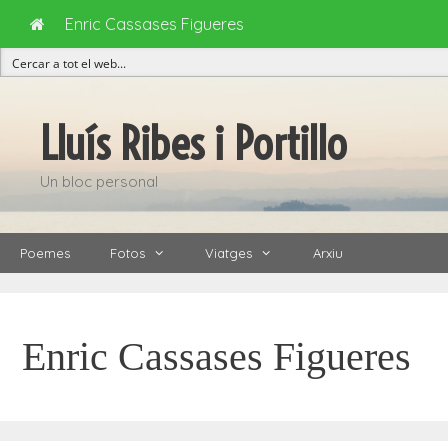
Enric Cassases Figueres
Vés
al
Lluís Ribes i Portillo
contingut
Un bloc personal
Poemes
Fotos
Viatges
Arxiu
Enric Cassases Figueres