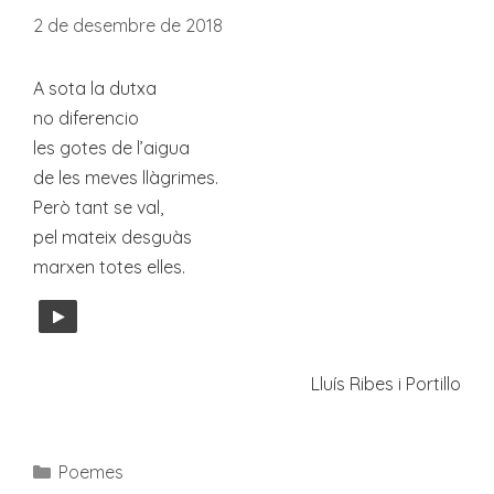
2 de desembre de 2018
A sota la dutxa
no diferencio
les gotes de l’aigua
de les meves llàgrimes.
Però tant se val,
pel mateix desguàs
marxen totes elles.
Lluís Ribes i Portillo
Categories
Poemes