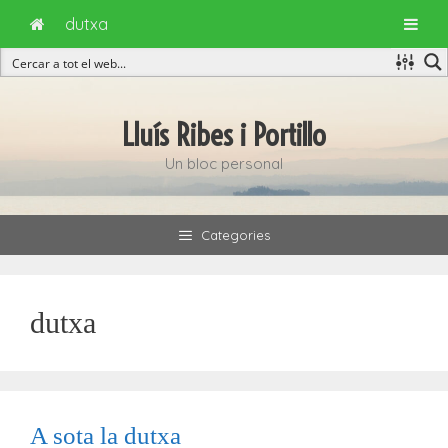
dutxa
Vés
al
Lluís Ribes i Portillo
contingut
Un bloc personal
Categories
dutxa
A sota la dutxa