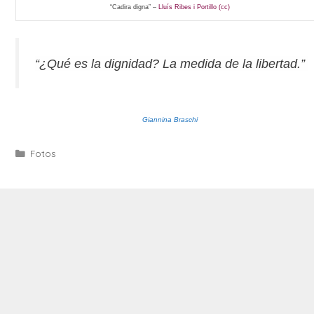
“Cadira digna” –
Lluís Ribes i Portillo (cc)
“¿Qué es la dignidad? La medida de la libertad.”
Giannina Braschi
Categories
Fotos