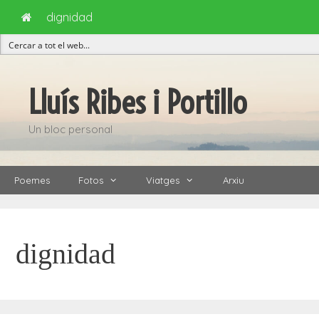
dignidad
Vés
al
Lluís Ribes i Portillo
contingut
Un bloc personal
Poemes
Fotos
Viatges
Arxiu
dignidad