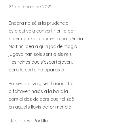
23 de febrer de 2021
Encara no sé si la prudència
és a qui vaig convertir en la por
o per contra la por en la prudència.
No tinc idea a quin joc de màgia
jugava, tan sols sentia els reis
i les reines que s’escartejaven,
però la carta no apareixia.
Potser mai vaig ser il·lusionista,
o faltaven naips a la baralla
com el dos de cors que relliscà
en aquells llavis del primer dia.
Lluís Ribes i Portillo