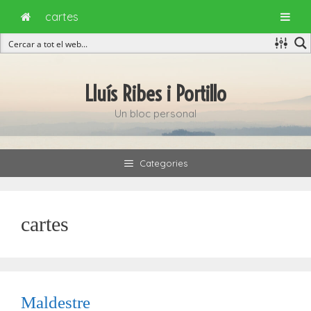
cartes
Vés
al
Lluís Ribes i Portillo
contingut
Un bloc personal
Categories
cartes
Maldestre