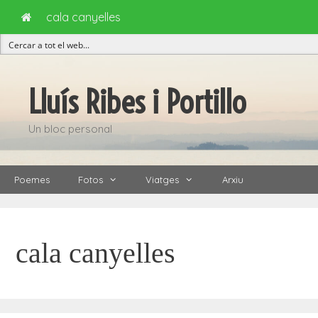
cala canyelles
Vés
al
Lluís Ribes i Portillo
contingut
Un bloc personal
Poemes
Fotos
Viatges
Arxiu
cala canyelles