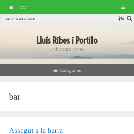
bar
Vés
al
Lluís Ribes i Portillo
contingut
Un bloc personal
Categories
bar
Assegut a la barra