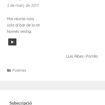
2 de març de 2017
Mai veuràs noia
sola al bar de la nit.
Només vestigi.
Lluís Ribes i Portillo
Categories
Poemes
Subscripció