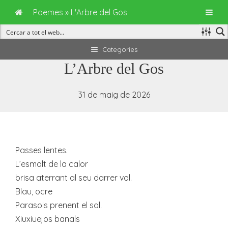
Poemes
»
L'Arbre del Gos
Vés
Categories
al
L’Arbre del Gos
contingut
31 de maig de 2026
Passes lentes.
L’esmalt de la calor
brisa aterrant al seu darrer vol.
Blau, ocre
Parasols prenent el sol.
Xiuxiuejos banals