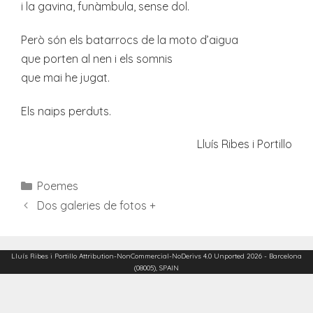
i la gavina, funàmbula, sense dol.
Però són els batarrocs de la moto d’aigua
que porten al nen i els somnis
que mai he jugat.
Els naips perduts.
Lluís Ribes i Portillo
Categories
Poemes
Dos galeries de fotos +
Lluís Ribes i Portillo
Attribution-NonCommercial-NoDerivs 4.0 Unported
2026 - Barcelona
(08005), SPAIN