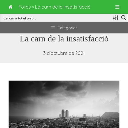
Fotos
»
La carn de la insatisfacció
Vés
Categories
al
La carn de la insatisfacció
contingut
3 d'octubre de 2021