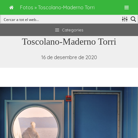
Fotos
»
Toscolano-Maderno Torri
Vés
Categories
al
Toscolano-Maderno Torri
contingut
16 de desembre de 2020