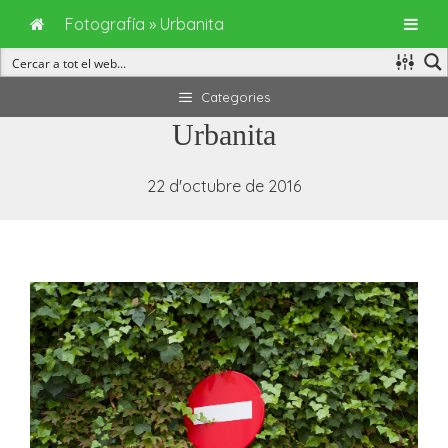
Fotografía
»
Urbanita
Vés
Categories
al
Urbanita
contingut
22 d'octubre de 2016