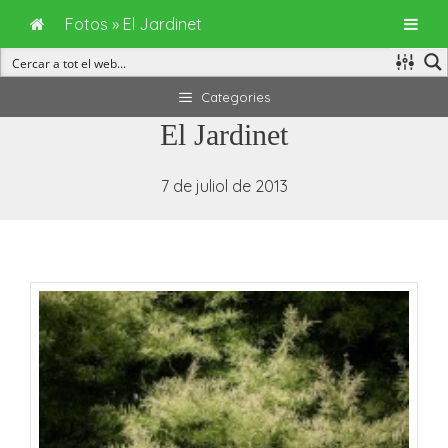
Fotos
»
El Jardinet
Vés
Categories
al
El Jardinet
contingut
7 de juliol de 2013