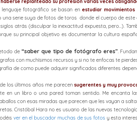
e
haberse replanteado su profesión varias veces obligánd
o lenguaje fotográfico se basan en
estudiar movimientos 
o una serie suya de fotos de toros donde el cuerpo de est
 siglos atrás (disculpar la inexactitud expuesta, pero…). T
porque su principal objetivo es documentar la cultura espa
“saber que tipo de fotógrafo eres”
retodo de
. Fundam
rafos con muchísimos recursos y si no te enfocas te pierdes
afía de como puede adquirir significados diferentes depend
s de los últimos años me parecen
sugerentes y muy provoc
 en un libro o una pared toman sentido. Me encanta las 
caballos con esas miradas que parecen que les vayan a salta
etas. Cristóbal Hara no es usuario de las nuevas tecnología
Podéis
ver en el buscador muchas de sus fotos
y esta intere