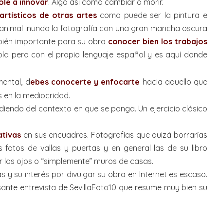
ole a innovar
. Algo así como cambiar o morir.
artísticos de otras artes
como puede ser la pintura e
e animal inunda la fotografía con una gran mancha oscura
ambién importante para su obra
conocer bien los trabajos
ñola pero con el propio lenguaje español y es aquí donde
ental, d
ebes conocerte y enfocarte
hacia aquello que
 en la mediocridad.
iendo del contexto en que se ponga. Un ejercicio clásico
ativas
en sus encuadres. Fotografías que quizá borrarías
fotos de vallas y puertas y en general las de su libro
r los ojos o “simplemente” muros de casas.
s y su interés por divulgar su obra en Internet es escaso.
sante entrevista de SevillaFoto10 que resume muy bien su