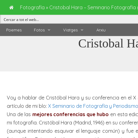
Fotografía
»
Cristobal Hara – Seminario Fotografía
Vés
Poemes
Fotos
Viatges
Arxiu
al
Cristobal H
contingut
Voy a hablar de Cristóbal Hara y su conferencia en el X 
artículo de mi blo:
X Seminario de Fotografía y Periodismo
Una de las
mejores conferencias que hubo
en esta edic
mi fotografia. Cristóbal Hara (Madrid, 1946) en su conf
(aunque intentando esquivar el lenguaje común) y fue e