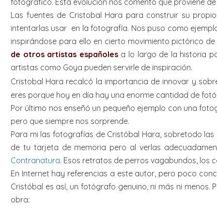
fotográfico. Esta evolución nos comentó que proviene d
Las fuentes de Cristobal Hara para construir su propi
intentarlas usar en la fotografía. Nos puso como ejempl
inspirándose para ello en cierto movimiento pictórico de
de otros artistas españoles
a lo largo de la historia 
artistas como Goya pueden servirle de inspiración.
Cristobal Hara recalcó la importancia de innovar y sob
eres porque hoy en día hay una enorme cantidad de fotóg
Por último nos enseñó un pequeño ejemplo con una fotogr
pero que siempre nos sorprende.
Para mi las fotografías de Cristóbal Hara, sobretodo la
de tu tarjeta de memoria pero al verlas adecuadamente
Contranatura
. Esos retratos de perros vagabundos, los 
En Internet hay referencias a este autor, pero poco concr
Cristóbal es así, un fotógrafo genuino, ni más ni menos. 
obra: