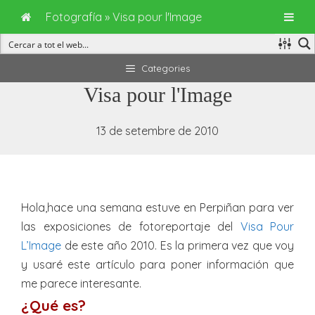
Fotografía
»
Visa pour l'Image
Vés
Categories
al
Visa pour l'Image
contingut
13 de setembre de 2010
Hola,hace una semana estuve en Perpiñan para ver
las exposiciones de fotoreportaje del
Visa Pour
L’Image
de este año 2010. Es la primera vez que voy
y usaré este artículo para poner información que
me parece interesante.
¿Qué es?