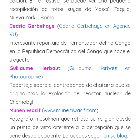
edición. En el festival se puede ver una pequeña
recopilación de fotos suyas de Moscú, Toquio,
Nueva York y Roma.
Cedric Gerbehaye
(
Cédric Gerbehaye en Agence
VU
)
Interesante reportaje del remontador del río Congo
en la República Democrática del Congo que hace el
trayecto
Guillaume Herbaut
(
Guillaume Herbaut en
Photographie
)
Reportaje sobre el contrabando de chatarra que se
originó tras la explosión del reactor nuclear de
Chernobyl
Munen Wasif
(
www.munemwasif.com
)
Fotógrafo musulmán que retrata su religión desde
un punto de vista diferente a la percepción que se
tiene desde occidente. La puedes seguir
en su blog
.