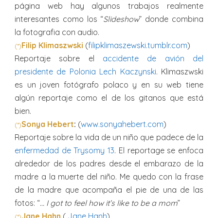
página web hay algunos trabajos realmente
interesantes como los “
Slideshow
” donde combina
la fotografia con audio.
Filip Klimaszwski
(
filipklimaszewski.tumblr.com
)
(*)
Reportaje sobre el
accidente de avión del
presidente de Polonia Lech Kaczynski
. Klimaszwski
es un joven fotógrafo polaco y en su web tiene
algún reportaje como el de los gitanos que está
bien.
Sonya Hebert
:
(
www.sonyahebert.com
)
(*)
Reportaje sobre la vida de un niño que padece de la
enfermedad de Trysomy 13
. El reportage se enfoca
alrededor de los padres desde el embarazo de la
madre a la muerte del niño. Me quedo con la frase
de la madre que acompaña el pie de una de las
fotos: “
… I got to feel how it’s like to be a mom
”
Jane Hahn
(
Jane Hanh
)
(*)